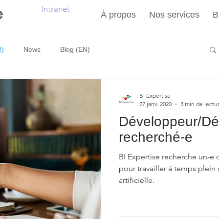
Intranet
À propos
Nos services
B
R)
News
Blog (EN)
BI Expertise
27 janv. 2020
3 min de lectu
Développeur/Dé
recherché-e
BI Expertise recherche un-e
pour travailler à temps plein 
artificielle.