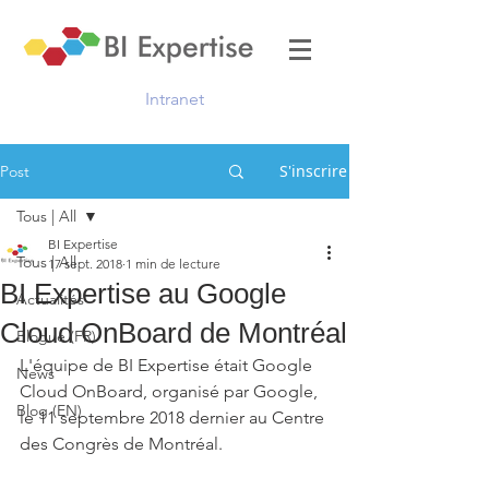
Intranet
S'inscrire
Post
Tous | All
BI Expertise
Tous | All
17 sept. 2018
1 min de lecture
BI Expertise au Google
Actualités
Cloud OnBoard de Montréal
Blogue (FR)
L'équipe de BI Expertise était Google 
News
Cloud OnBoard, organisé par Google, 
Blog (EN)
le 11 septembre 2018 dernier au Centre 
des Congrès de Montréal.